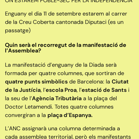
ON ESTAREM POBLE-SEC PER LA INDEPENDENCIA
Enguany el dia 11 de setembre estarem al carrer
de la Creu Coberta cantonada Diputaci (es un
passatge)
Quin serà el recorregut de la manifestació de
l’Assemblea?
La manifestació d’enguany de la Diada serà
formada per quatre columnes, que sortiran de
quatre punts simbòlics
de Barcelona: la
Ciutat
de la Justícia
, l’
escola Proa
, l’
estació de Sants
i
la seu de l’
Agència Tributària
a la plaça del
Doctor Letamendi. Totes quatre columnes
convergiran a la
plaça d’Espanya.
L’ANC assignarà una columna determinada a
cada assemblea territorial, però els manifestants